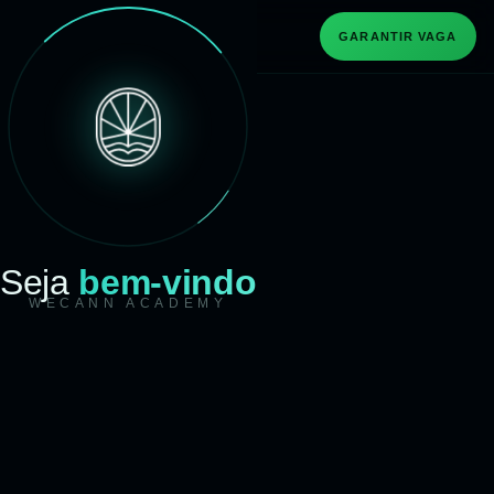
GARANTIR VAGA
Seja
bem-vindo
WECANN ACADEMY