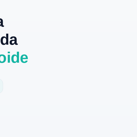
a
 da
oide