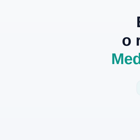
o 
Med