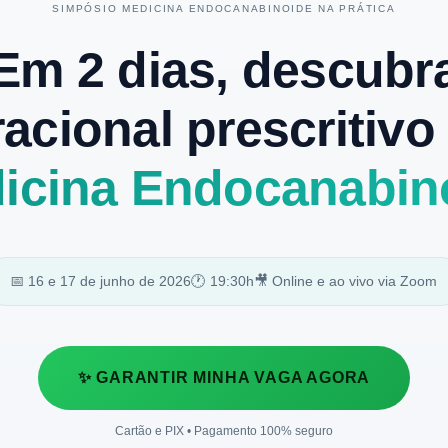
SIMPÓSIO MEDICINA ENDOCANABINOIDE NA PRÁTICA
Em 2 dias, descubr
racional prescritivo
icina Endocanabin
📅 16 e 17 de junho de 2026
🕐 19:30h
🎥 Online e ao vivo via Zoom
✨ GARANTIR MINHA VAGA AGORA
Cartão e PIX • Pagamento 100% seguro