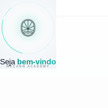
Seja
bem-vindo
WECANN ACADEMY