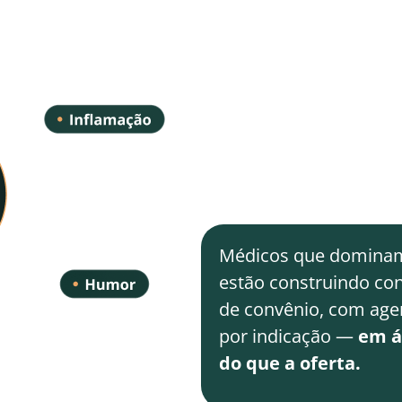
neuroproteção.
A cannabis medicinal
evidência acumulada 
A graduação médica n
ciência — mas por falt
Isso cria uma lacuna
Médicos que dominam 
estão construindo con
de convênio, com age
por indicação —
em á
do que a oferta.