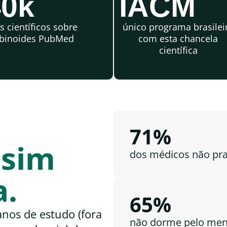
40k
IACM
s científicos sobre
único programa brasilei
binoides PubMed
com esta chancela
científica
71%
ssim
dos médicos não prat
a.
65%
nos de estudo (fora
não dorme pelo meno