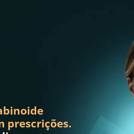
abinoide
 prescrições.