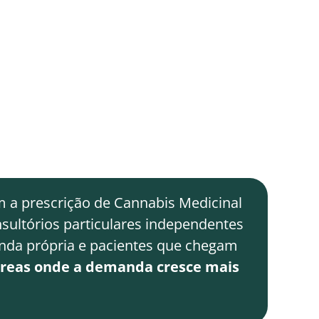
 é a abordagem com maior
para modular esse sistema.
ão ensinou o SEC. Não por falta de
a de atualização de currículo.
. E lacunas criam oportunidades.
a prescrição de Cannabis Medicinal
sultórios particulares independentes
nda própria e pacientes que chegam
reas onde a demanda cresce mais