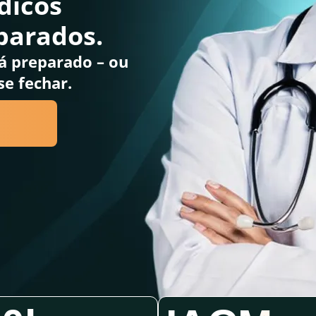
dicos
eparados.
já preparado –
ou
se fechar.