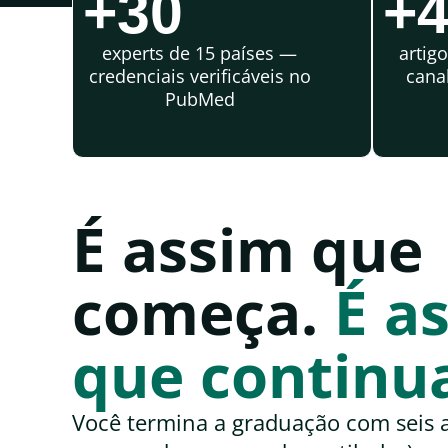
+30
+
experts de 15 países —
artigo
credenciais verificáveis no
cana
PubMed
É assim que
começa.
É a
que continu
Você termina a graduação com seis a