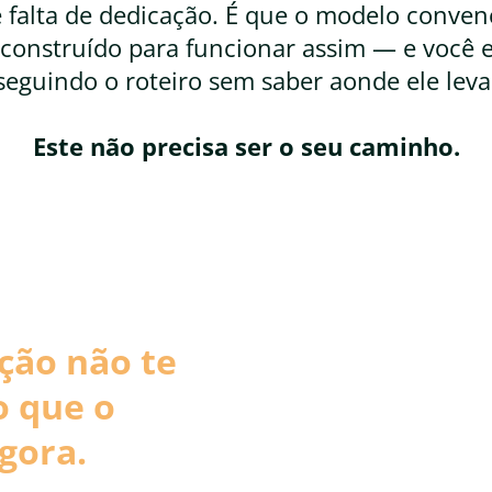
 falta de dedicação. É que o modelo conven
 construído para funcionar assim — e você 
seguindo o roteiro sem saber aonde ele leva
Este não precisa ser o seu caminho.
ção não te
Há mais de 40.000 art
Endocanabinoide e d
o que o
O SEC é o principal r
gora.
da mente — presente e
Ele regula dor, infla