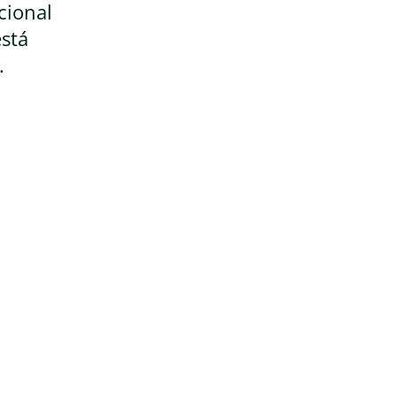
cional
está
.
igos científicos sobre o Sistema
erivados canabinoides no PubMed.
egulador da homeostase do corpo e
m todos os sistemas fisiológicos.
mação, humor, sono, apetite e