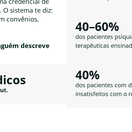
ma credencial de
O sistema te diz:
em convênios,
40–60%
dos pacientes psiquiá
inguém descreve
terapêuticas ensina
40%
dicos
dos pacientes com d
ut.
insatisfeitos com o r