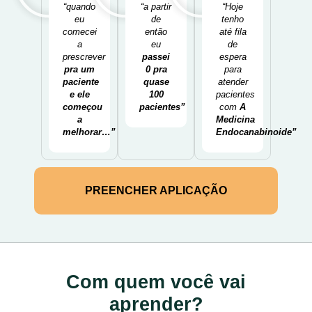
“quando
“a partir
“Hoje
eu
de
tenho
comecei
então
até fila
a
eu
de
prescrever
passei
espera
pra um
0 pra
para
paciente
quase
atender
e ele
100
pacientes
começou
pacientes”
com
A
a
Medicina
melhorar…”
Endocanabinoide”
PREENCHER APLICAÇÃO
Com quem você vai
aprender?